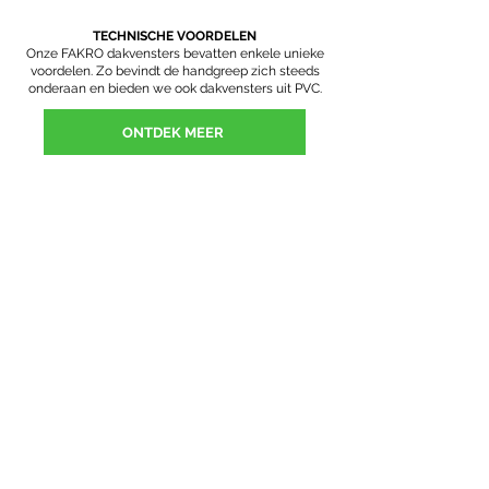
TECHNISCHE VOORDELEN
Onze FAKRO dakvensters bevatten enkele unieke
voordelen. Zo bevindt de handgreep zich steeds
onderaan en bieden we ook dakvensters uit PVC.
ONTDEK MEER
CONTACTEER ONS
Wij begeleiden je doorheen je project.
VOORNAAM
ACHTERNAAM
E-MAIL